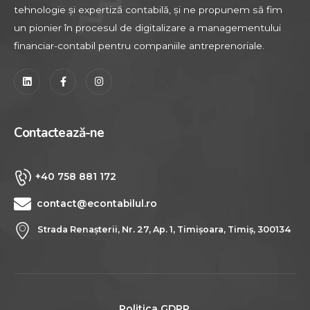
tehnologie și expertiză contabilă, și ne propunem să fim
un pionier în procesul de digitalizare a managementului
financiar-contabil pentru companiile antreprenoriale.
C
o
n
t
a
c
t
e
a
z
ă
-
n
e
+40 758 881 172
contact@econtabilul.ro
Strada Renașterii, Nr. 27, Ap. 1, Timișoara, Timi
ș, 300134
Politica GDPR