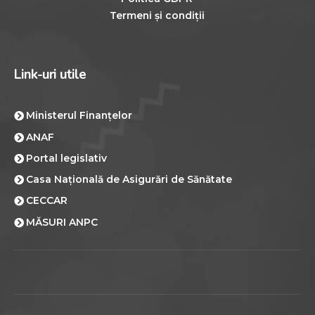
Termeni și condiții
L
i
n
k
-
u
r
i
u
t
i
l
e
Ministerul Finanțelor
ANAF
Portal legislativ
Casa Națională de Asigurări de Sănătate
CECCAR
MĂSURI ANPC