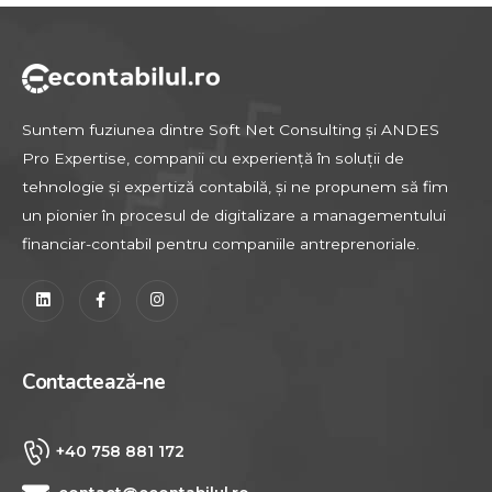
Suntem fuziunea dintre Soft Net Consulting și ANDES
Pro Expertise, companii cu experiență în soluții de
tehnologie și expertiză contabilă, și ne propunem să fim
un pionier în procesul de digitalizare a managementului
financiar-contabil pentru companiile antreprenoriale.
C
o
n
t
a
c
t
e
a
z
ă
-
n
e
+40 758 881 172