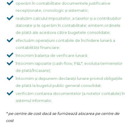
operăm în contabilitate documentele justificative
recepționate, cronologic și sistematic;
realizăm calculul impozitelor, a taxelor și a contribuțiilor
datorate și le operăm în contabilitate; emitem ordinele
de plată ale acestora către bugetele consolidate;
efectuăm operațiuni contabile de închidere lunară a
contabilității financiare;
întocmim balanța de verificare lunară;
întocmim rapoarte (cash-flow, P&L*, evoluția termenelor
de plată/încasare);
întocmim și depunem declarații lunare privind obligațiile
de plată la bugetul public general consolidat;
verificăm contarea documentelor (a notelor contabile) în
sistemul informatic.​
* pe centre de cost dacă se furnizează alocarea pe centre de
cost