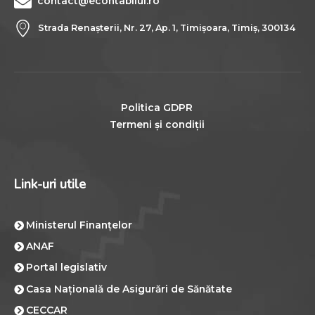
contact@econtabilul.ro
Strada Renașterii, Nr. 27, Ap. 1, Timișoara, Timi
ș, 300134
Politica GDPR
Termeni și condiții
L
i
n
k
-
u
r
i
u
t
i
l
e
Ministerul Finanțelor
ANAF
Portal legislativ
Casa Națională de Asigurări de Sănătate
CECCAR